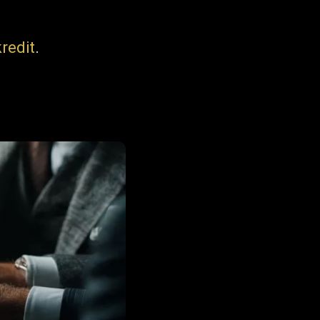
redit
.