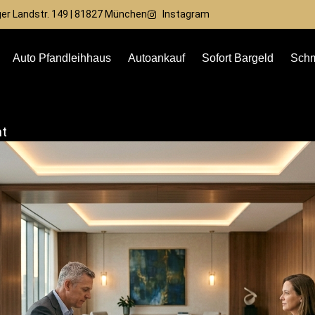
r Landstr. 149 | 81827 München
Instagram
Auto Pfandleihhaus
Autoankauf
Sofort Bargeld
Schm
ht