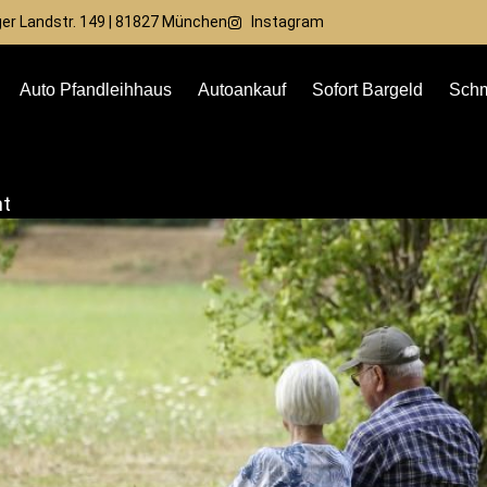
r Landstr. 149 | 81827 München
Instagram
Auto Pfandleihhaus
Autoankauf
Sofort Bargeld
Schm
ht