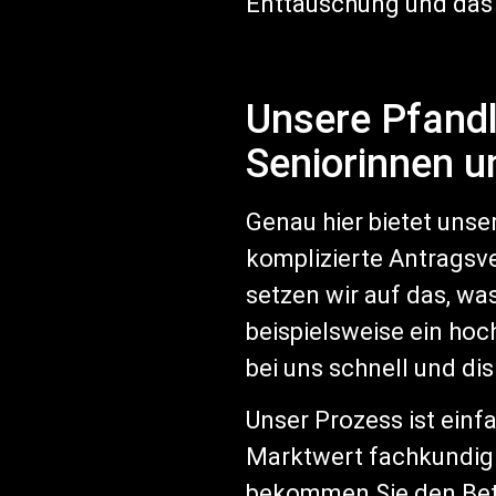
Enttäuschung und das 
Unsere Pfandl
Seniorinnen u
Genau hier bietet unse
komplizierte Antragsv
setzen wir auf das, wa
beispielsweise ein ho
bei uns schnell und dis
Unser Prozess ist einf
Marktwert fachkundig 
bekommen Sie den Betr