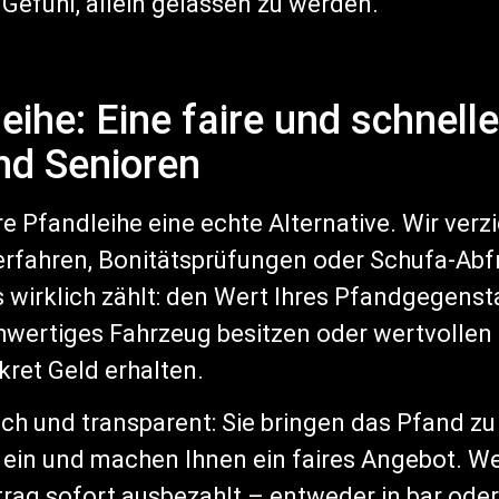
Gefühl, allein gelassen zu werden.
eihe: Eine faire und schnell
nd Senioren
re Pfandleihe eine echte Alternative. Wir ver
erfahren, Bonitätsprüfungen oder Schufa-Abf
s wirklich zählt: den Wert Ihres Pfandgegens
chwertiges Fahrzeug besitzen oder wertvolle
kret Geld erhalten.
ach und transparent: Sie bringen das Pfand zu
ein und machen Ihnen ein faires Angebot. W
ag sofort ausbezahlt – entweder in bar ode